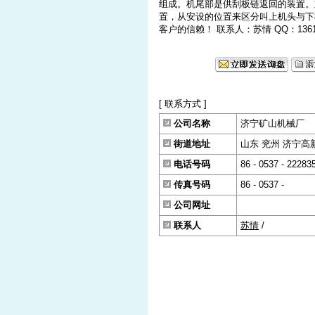
组成。机尾部是供刮板链返回的装置。
置，从安设的位置来区分叫上机头与下
客户的信赖！ 联系人：苏情 QQ：1361839
[ 联系方式 ]
公司名称
济宁矿山机械厂
街道地址
山东 兖州 济宁高
电话号码
86 - 0537 - 22283
传真号码
86 - 0537 -
公司网址
联系人
苏情
/