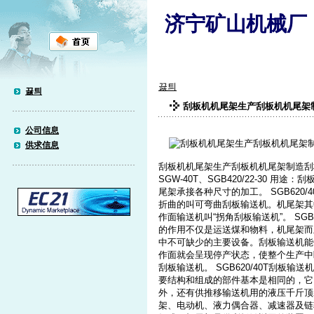
济宁矿山机械厂
끓틔
끓틔
刮板机机尾架生产刮板机机尾架
公司信息
供求信息
刮板机机尾架生产刮板机机尾架制造刮
SGW-40T、SGB420/22-30
尾架承接各种尺寸的加工。 SGB620
折曲的叫可弯曲刮板输送机。机尾架其
作面输送机叫“拐角刮板输送机”。 SG
的作用不仅是运送煤和物料，机尾架而
中不可缺少的主要设备。刮板输送机能
作面就会呈现停产状态，使整个生产中
刮板输送机。 SGB620/40T刮板
要结构和组成的部件基本是相同的，它
外，还有供推移输送机用的液压千斤顶
架、电动机、液力偶合器、减速器及链